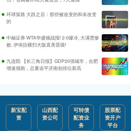
环球策路 大跌之后：那些被改变的和未改变
的
中融证券 WTA华盛顿战报! 2-0爆冷, 大满贯惨
败, 伊埃拉横扫大阪直美晋级!
九连阳 【长三角日报】GDP20强城市，合肥
增速领跑，总量追平济南创排位新高
新宝配
山西配
可转债
股票配
资
资公司
配资业
资开户
务
平台