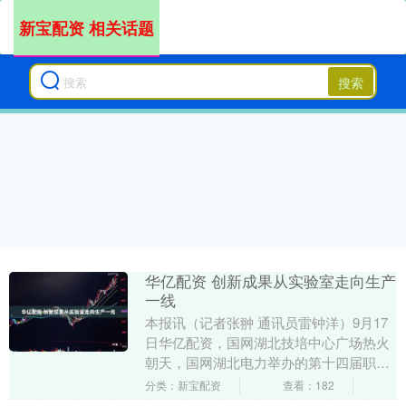
新宝配资 相关话题
搜索
华亿配资 创新成果从实验室走向生产
一线
本报讯（记者张翀 通讯员雷钟洋）9月17
日华亿配资，国网湖北技培中心广场热火
朝天，国网湖北电力举办的第十四届职工
技能运动会决赛正紧张有序地进行。据
分类：新宝配资
查看：182
悉，本届职工技....