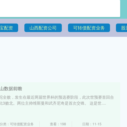
宝配资
山西配资公司
可转债配资业务
股
黑山数据前瞻
罗陀全败，发生在最近两届世界杯的预选赛阶段，此次世预赛首回合
3败北。两位主帅维斯曼和武齐尼奇是首次交锋。 这是世....
分类：可转债配资业务
查看：198
日期：11-15