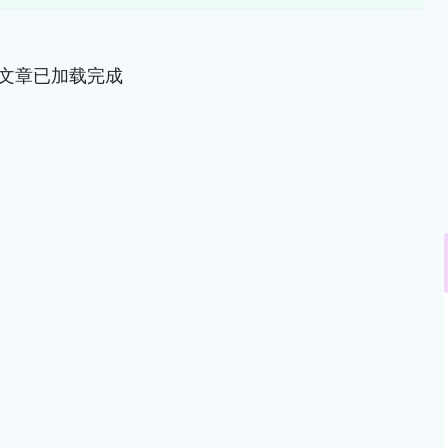
文章已加载完成
深证成指
14311.01
02%
200.89
1.42%