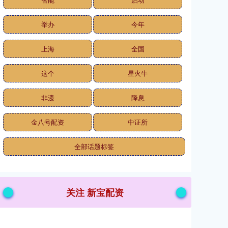
举办
今年
上海
全国
这个
星火牛
非遗
降息
金八号配资
中证所
全部话题标签
关注 新宝配资