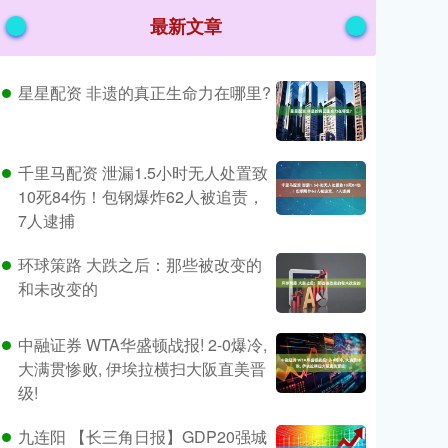
最新文章
星星配资 非遗的真正生命力在哪里?
千里马配资 泄漏1.5小时无人处置致
10死84伤！包钢爆炸62人被追责，
7人逮捕
环球策路 大跌之后：那些被改变的
和未改变的
中融证券 WTA华盛顿战报! 2-0爆冷,
大满贯惨败, 伊埃拉横扫大阪直美晋
级!
九连阳 【长三角日报】GDP20强城