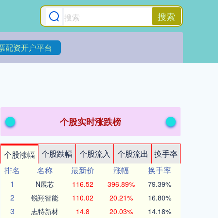
搜索
票配资开户平台
个股实时涨跌榜
个股跌幅
个股流入
个股流出
换手率
个股涨幅
排名
名称
最新价
涨幅
换手率
1
N展芯
116.52
396.89%
79.39%
2
锐翔智能
110.02
20.21%
16.80%
3
志特新材
14.8
20.03%
14.18%