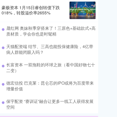
豪极资本 1月15日睿创转债下跌
018%，转股溢价率2655%
​晟红网 奥妹秋季穿搭来了！三原色+基础款式+高
质材质，学会你也是时髦精
​天猫配资端 结节、三高也能投保健康险，4亿带
病人群能闭眼入吗？
​长富资本 一双拖鞋的环球之旅（看中国好物七十
二变）
​德宏信投 巴克莱：昆仑芯的IPO或将为百度带来
增量价值
​保宇配资 “赛训证”融合让更多一线工人获得发展
空间