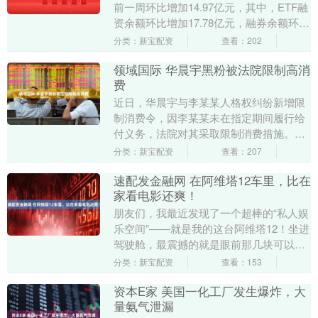
前一周环比增加14.97亿元，其中，ETF融
资余额环比增加17.78亿元，融券余额环比
减少2.82亿元。 证券时报....
分类：新宝配资
查看：202
领域国际 华晨宇黑粉被法院限制高消
费
近日，华晨宇与李某某人格权纠纷新增限
制消费令，因李某某未在指定期间履行给
付义务，法院对其采取限制消费措施。此
前华晨宇工作室晒判决书，被告被判在账
分类：新宝配资
查看：207
号上置顶刊登致歉....
速配发金融网 在阿维塔12车里，比在
家看电影还爽！
朋友们，我最近发现了一个超棒的“私人娱
乐空间”——就是我的这台阿维塔12！坐进
驾驶舱，最震撼的就是眼前那几块可以联
动的屏幕，信息显示又全又酷，操作起来
分类：新宝配资
查看：153
像玩高端平....
资本E家 美国一化工厂发生爆炸，大
量氨气泄漏