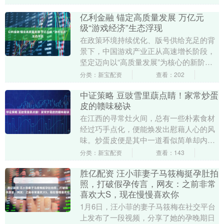
亿利金融 锚定高质量发展 万亿元
级“游戏经济”生态浮现
在政策环境持续优化、版号供给充足的背
景下，中国游戏产业正从高速增长阶段，
坚定迈向以“高质量发展”为核心的新阶
段。 《2025年中国游戏产业报告》显示，
分类：新宝配资
查看：202
2025年....
中证策略 豆豉雪里蕻点睛！家常炒蛋
皮的赣味秘诀
在江西的寻常灶火间，总有一些朴素食材
经过巧手点化，便能焕发出慰藉人心的风
味。炒蛋皮便是其中一道看似简单却内藏
乾坤的家常菜，它不事张扬，却以柔韧的
分类：新宝配资
查看：143
口感和醇厚的蛋香....
胜亿配资 汪小菲妻子马筱梅挺孕肚拍
照，打破假孕传言，网友：之前非常
喜欢大S，现在慢慢喜欢你
1月6日，汪小菲的妻子马筱梅在社交平台
上发布了一段视频，分享了她的孕晚期日