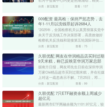
石河子会展中心内更是热潮涌动，精美的
艾德莱斯绸、古老的秦腔艺术、典雅的景
分类：新宝配资
查看：137
德镇瓷器....
009配资 最高检：保持严惩态势，去
年1-11月以洗钱罪起诉2684人
“2025年，全国检察机关认真贯彻落实党中
央关于反洗钱工作决策部署，高质效做好
检察机关反洗钱和迎接第五轮国际评估各
项工作。”2026年2月4日，最高人民检察院
分类：新宝配资
查看：75
检....
久联优配 网友在华润精品店买到过期
9天米糕，称已反映至华润万家总部
据南方日报，网友邓先生日前在深圳华润
万家Olé精品超市买到过期米糕，并在社媒
上对这一疏忽表示不解。7月25日，邓先
生称已向华润万家公司总部反映此事，但
分类：新宝配资
查看：99
至今还未收....
久联优配 7只ETF融资余额上周减少
超亿元
最新两市ETF两融余额为1101.97亿元，较