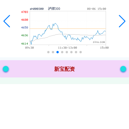
新宝配资
新宝配资_山西配资公司_可转债配资业务_股票配资开户平
台/配资门户网，让您的投资之路更加顺畅。我们提供一站式服
务，从开户到投资，全程陪伴。