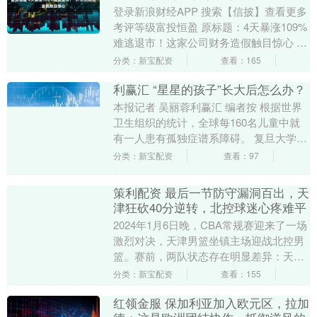
登录新浪财经APP 搜索【信披】查看更多
考评等级富投恒盈 原标题：4天暴涨109%
难逃退市！这家公司财务造假触目惊心 南
方财经全媒体投资快报记者 李山 广州报
分类：新宝配资
查看：165
道....
利赢汇 “星星的孩子”长大后怎么办？
本报记者 吴丽蓉利赢汇 编者按 根据世界
卫生组织的统计，全球每160名儿童中就
有一人患有孤独症谱系障碍。 复旦大学附
属儿科医院选取北京、上海、广州等8个城
分类：新宝配资
查看：97
市，对....
策利配资 最后一节防守漏洞百出，天
津狂砍40分逆转，北控球迷心疼难平
2024年1月6日晚，CBA常规赛迎来了一场
激烈对决，天津男篮坐镇主场迎战北控男
篮。赛前，两队状态存在明显差异：天津
队此前4连败，战绩仅为1胜9负，而北控
分类：新宝配资
查看：155
男篮则....
红领金服 保加利亚加入欧元区，拉加