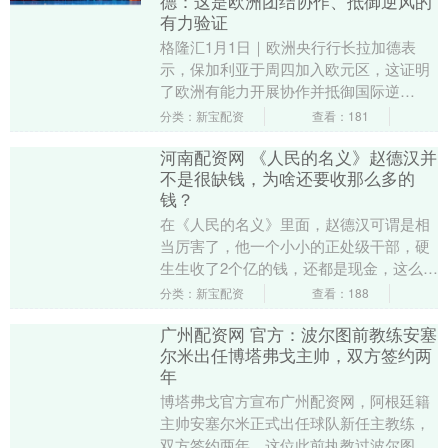
德：这是欧洲团结协作、抵御逆风的
有力验证
格隆汇1月1日｜欧洲央行行长拉加德表
示，保加利亚于周四加入欧元区，这证明
了欧洲有能力开展协作并抵御国际逆
风。“欧元是一个强大的象征，体现了欧洲
分类：新宝配资
查看：181
通力合作所能取得的....
河南配资网 《人民的名义》赵德汉并
不是很缺钱，为啥还要收那么多的
钱？
在《人民的名义》里面，赵德汉可谓是相
当厉害了，他一个小小的正处级干部，硬
生生收了2个亿的钱，还都是现金，这么多
钱，说不好听点，都够他生活好几辈子
分类：新宝配资
查看：188
了，也因为这样一....
广州配资网 官方：波尔图前教练安塞
尔米出任博塔弗戈主帅，双方签约两
年
博塔弗戈官方宣布广州配资网，阿根廷籍
主帅安塞尔米正式出任球队新任主教练，
双方签约两年。这位此前执教过波尔图的