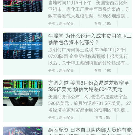
当地时间11月5日下午，美国密西西比州
亚祖市一家化工厂发生严重爆炸事故，导
致有毒氨气大规模泄漏。现场浓烟滚滚，
危险气体迅速蔓延，当地政府已启动紧急
分类：新宝配资
查看：195
响应并组织周边....
牛股堂 为什么说计入成本费用的职工
薪酬包含资本化部分？
原创何广涛何博士说税2025年10月22日
07:03陕西 企业所得税新预缴申报表施行
以后，关于职工薪酬填报的讨论还没有完
全平息。我的一位会员前几天在群里咨询
分类：新宝配资
查看：190
了....
方圆之道 美国8月份贸易逆差收窄至
596亿美元 预估为逆差604亿美元
美国商务部公布，8月份贸易逆差收窄至
596亿美元，前月为逆差781.5亿美元。 27
名经济学家对贸易余额的预期区间为逆差
850亿美元至逆差545亿美元。 8月份....
分类：新宝配资
查看：85
融胜配资 日本自卫队内部人员称有能