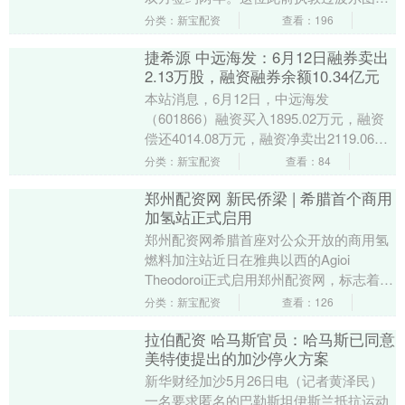
教练，将于明年1月初抵达里约热内卢广州
分类：新宝配资
查看：196
配资网，带队开....
捷希源 中远海发：6月12日融券卖出
2.13万股，融资融券余额10.34亿元
本站消息，6月12日，中远海发
（601866）融资买入1895.02万元，融资
偿还4014.08万元，融资净卖出2119.06万
元，融资余额10.28亿元捷希源....
分类：新宝配资
查看：84
郑州配资网 新民侨梁 | 希腊首个商用
加氢站正式启用
郑州配资网希腊首座对公众开放的商用氢
燃料加注站近日在雅典以西的Agioi
Theodoroi正式启用郑州配资网，标志着希
腊乃至整个东南欧地区在清洁能源交通领
分类：新宝配资
查看：126
域进....
拉伯配资 哈马斯官员：哈马斯已同意
美特使提出的加沙停火方案
新华财经加沙5月26日电（记者黄泽民）
一名要求匿名的巴勒斯坦伊斯兰抵抗运动