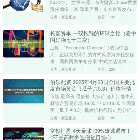
36.22%。 文章来源：东方财富Choice数据
责任编辑：20 郑重声明：东方财富发布此
内容旨在传播更多信息，与本站....
分类：新宝配资
查看：140
长富资本 一双拖鞋的环球之旅（看中
国好物七十二变）
近期，“Becoming Chinese”（成为中国
人）正以意想不到的方式风靡海外社交媒
体，国外网友争相分享“中式生活清单”，
通过模仿中式日常生活习惯，来认同和....
分类：新宝配资
查看：229
伯乐配资 2025年4月23日全国主要批
发市场黄芪（瓜子片0.3）价格行情
市场 最高价 最低价 大宗价 会川江能中药
材综合贸易市场 19.00 17.00 18.00 全国黄
芪（瓜子片0.3）批发价格行情走势分析伯
乐配资 从今日全国黄....
分类：新宝配资
查看：189
富投恒盈 4天暴涨109%难逃退市！
*ST长药财务造假触目惊心