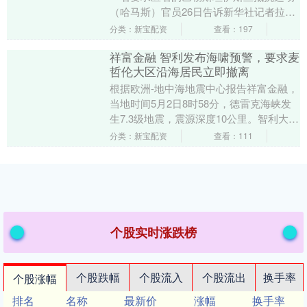
（哈马斯）官员26日告诉新华社记者拉伯
配资拉伯配资，哈马斯已同意美国中东问
分类：新宝配资
查看：197
题特使威特科....
祥富金融 智利发布海啸预警，要求麦
哲伦大区沿海居民立即撤离
根据欧洲-地中海地震中心报告祥富金融，
当地时间5月2日8时58分，德雷克海峡发
生7.3级地震，震源深度10公里。智利大学
地震中心同时报告该国威廉姆斯港发生
分类：新宝配资
查看：111
7.5....
个股实时涨跌榜
个股跌幅
个股流入
个股流出
换手率
个股涨幅
排名
名称
最新价
涨幅
换手率