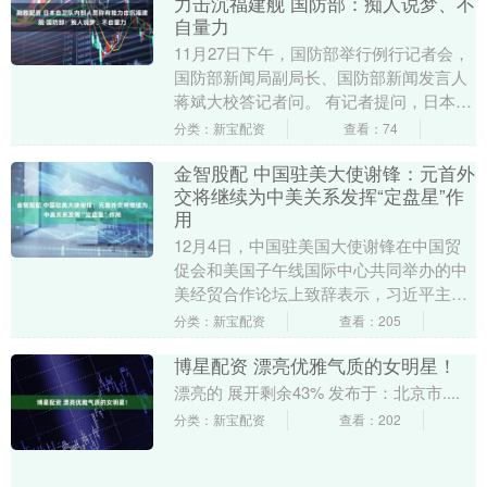
力击沉福建舰 国防部：痴人说梦、不
自量力
11月27日下午，国防部举行例行记者会，
国防部新闻局副局长、国防部新闻发言人
蒋斌大校答记者问。 有记者提问，日本媒
体报道称，日本自卫队内部人员称，如果
分类：新宝配资
查看：74
福建舰在台....
金智股配 中国驻美大使谢锋：元首外
交将继续为中美关系发挥“定盘星”作
用
12月4日，中国驻美国大使谢锋在中国贸
促会和美国子午线国际中心共同举办的中
美经贸合作论坛上致辞表示，习近平主席
和特朗普总统亲力亲为稳定中美关系，为
分类：新宝配资
查看：205
两国经贸合作提....
博星配资 漂亮优雅气质的女明星！
漂亮的 展开剩余43% 发布于：北京市....
分类：新宝配资
查看：202