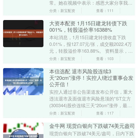
常。她在视频中表示：感恩大家分享我的
孕期生活。现在，每天除了早晨起床和刷
分类：新宝配资
查看：111
牙，最重要的就....
大资本配资 1月15日建龙转债下跌
001%，转股溢价率16388%
本站消息，1月15日建龙转债收盘下跌
0.01%，报127.07元/张，成交额2022.4万
元，转股溢价率163.88%。 资料显示，建
龙转债信用级别为“AA-”....
分类：新宝配资
查看：103
本信选配 退市风险股连续3
天“20cm”涨停！实控人绕过董事会发
公开信！
实控人通过非公告渠道发布公开信，重大
违法退市及面值退市风险悬顶的*ST立方
(300344)股价连续三天“20cm”涨停，最新
报1.15元/股，三天累计涨幅超过7....
分类：新宝配资
查看：117
金牛网 现货白银向下跌破74美元盎司
现货白银向下跌破74美元/盎司，日内下跌