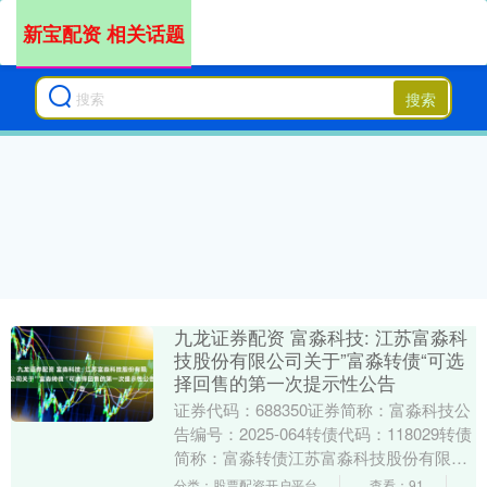
新宝配资 相关话题
搜索
九龙证券配资 富淼科技: 江苏富淼科
技股份有限公司关于”富淼转债“可选
择回售的第一次提示性公告
证券代码：688350证券简称：富淼科技公
告编号：2025-064转债代码：118029转债
简称：富淼转债江苏富淼科技股份有限公
司关于“富淼转债”可选择回售的第....
分类：股票配资开户平台
查看：91