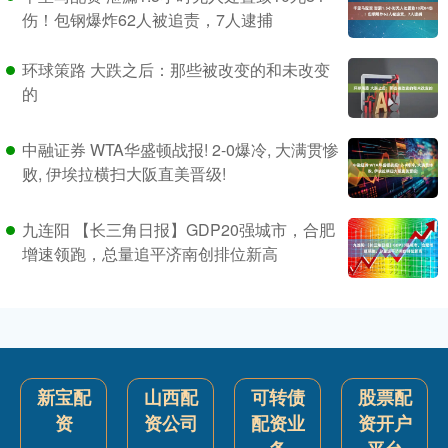
伤！包钢爆炸62人被追责，7人逮捕
环球策路 大跌之后：那些被改变的和未改变
的
中融证券 WTA华盛顿战报! 2-0爆冷, 大满贯惨
败, 伊埃拉横扫大阪直美晋级!
九连阳 【长三角日报】GDP20强城市，合肥
增速领跑，总量追平济南创排位新高
新宝配
山西配
可转债
股票配
资
资公司
配资业
资开户