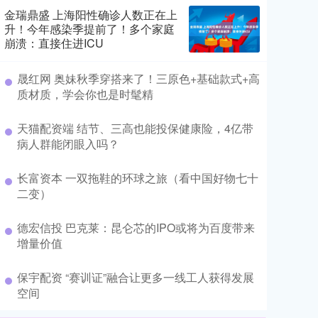
金瑞鼎盛 上海阳性确诊人数正在上
升！今年感染季提前了！多个家庭
崩溃：直接住进ICU
​晟红网 奥妹秋季穿搭来了！三原色+基础款式+高
质材质，学会你也是时髦精
​天猫配资端 结节、三高也能投保健康险，4亿带
病人群能闭眼入吗？
​长富资本 一双拖鞋的环球之旅（看中国好物七十
二变）
​德宏信投 巴克莱：昆仑芯的IPO或将为百度带来
增量价值
​保宇配资 “赛训证”融合让更多一线工人获得发展
空间