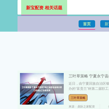
新宝配资 相关话题
首页
新
三叶草策略 宁夏永宁
近日，由宁夏回族自治区
办的“富贵兰”杯第二届职工
三叶草策略
来源：鼎际之家配资