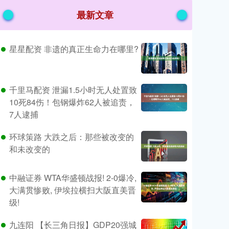
最新文章
星星配资 非遗的真正生命力在哪里?
千里马配资 泄漏1.5小时无人处置致
10死84伤！包钢爆炸62人被追责，
7人逮捕
环球策路 大跌之后：那些被改变的
和未改变的
中融证券 WTA华盛顿战报! 2-0爆冷,
大满贯惨败, 伊埃拉横扫大阪直美晋
级!
九连阳 【长三角日报】GDP20强城