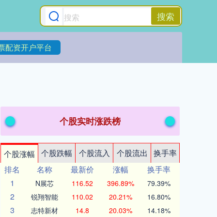
搜索
票配资开户平台
个股实时涨跌榜
个股跌幅
个股流入
个股流出
换手率
个股涨幅
排名
名称
最新价
涨幅
换手率
1
N展芯
116.52
396.89%
79.39%
2
锐翔智能
110.02
20.21%
16.80%
3
志特新材
14.8
20.03%
14.18%