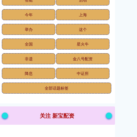
今年
上海
举办
这个
全国
星火牛
非遗
金八号配资
降息
中证所
全部话题标签
关注 新宝配资