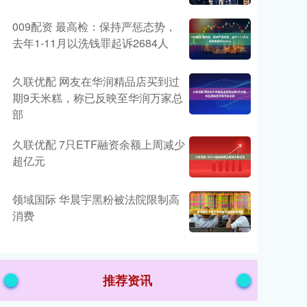
009配资 最高检：保持严惩态势，
去年1-11月以洗钱罪起诉2684人
久联优配 网友在华润精品店买到过
期9天米糕，称已反映至华润万家总
部
久联优配 7只ETF融资余额上周减少
超亿元
领域国际 华晨宇黑粉被法院限制高
消费
推荐资讯