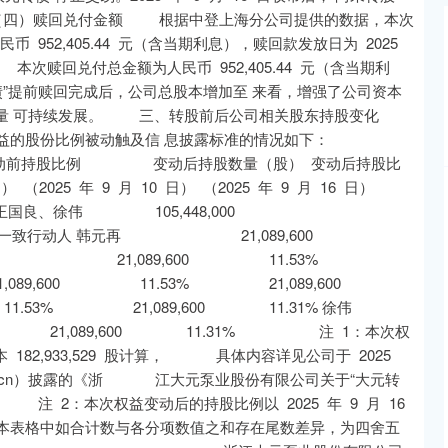
股。 （四）赎回兑付金额 根据中登上海分公司提供的数据，本次
币 952,405.44 元（含当期利息），赎回款发放日为 2025
次赎回兑付总金额为人民币 952,405.44 元（含当期利
债”提前赎回完成后，公司总股本增加至 来看，增强了公司资本
量 可持续发展。 三、转股前后公司相关股东持股变化
的股份比例被动触及信 息披露标准的情况如下：
例 变动后持股数量（股） 变动后持股比
5 年 9 月 10 日） （2025 年 9 月 16 日）
韩 元富、王国良、徐伟 105,448,000
3% 建五位一致行动人 韩元再 21,089,600
1% 韩元平 21,089,600 11.53%
1,089,600 11.53% 21,089,600
.53% 21,089,600 11.31% 徐伟
1,089,600 11.31% 注 1：本次权
本 182,933,529 股计算， 具体内容详见公司于 2025
.com.cn）披露的《浙 江大元泵业股份有限公司关于“大元转
2：本次权益变动后的持股比例以 2025 年 9 月 16
3：本表格中如合计数与各分项数值之和存在尾数差异，为四舍五