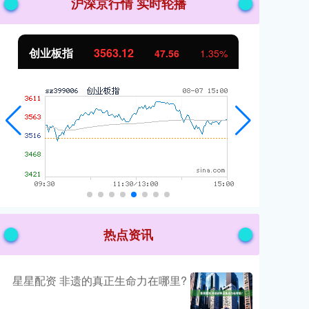
沪深京行情 实时轮播
创业板指
3563.12
基
47.56
1.35%
热点资讯
星星配资 非遗的真正生命力在哪里?