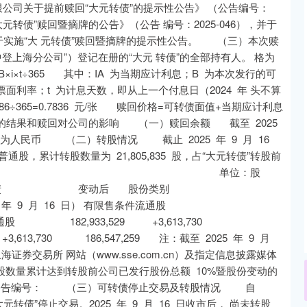
份有限公司关于提前赎回“大元转债”的提示性公告》 （公告编号：
大元转债”赎回暨摘牌的公告》（公告 编号：2025-046），并于
10 次关于实施“大 元转债”赎回暨摘牌的提示性公告。 （三）本次赎
登上海分公司”）登记在册的“大元 转债”的全部持有人。 格为
=B×i×t÷365 其中：IA 为当期应计利息；B 为本次发行的可
面利率；t 为计息天数，即从上一个付息日（2024 年 头不算
×286÷365=0.7836 元/张 赎回价格=可转债面值+当期应计利息
可转债赎回的结果和赎回对公司的影响 （一）赎回余额 截至 2025
余额为人民币 （二）转股情况 截止 2025 年 9 月 16
 司普通股，累计转股数量为 21,805,835 股，占“大元转债”转股前
13.0748%。 单位：股
 变动后 股份类别
025 年 9 月 16 日） 有限售条件流通股
933,529 +3,613,730
613,730 186,547,259 注：截至 2025 年 9 月
上海证券交易所 网站（www.sse.com.cn）及指定信息披露媒体
股数量累计达到转股前公司已发行股份总额 10%暨股份变动的
）可转债停止交易及转股情况 自
止交易。2025 年 9 月 16 日收市后， 尚未转股