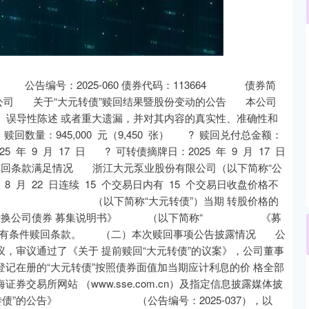
北证50
1134.24
3%
11.37
1.01%
编号：2025-060 债券代码：113664 债券简
关于“大元转债”赎回结果暨股份变动的公告 本公司
、误导性陈述 或者重大遗漏，并对其内容的真实性、准确性和
量：945,000 元（9,450 张） ? 赎回兑付总金额：
5 年 9 月 17 日 ? 可转债摘牌日：2025 年 9 月 17 日
条款满足情况 浙江大元泵业股份有限公司（以下简称“公
5 年 8 月 22 日连续 15 个交易日内有 15 个交易日收盘价格不
债券” （以下简称“大元转债”）当期 转股价格的
发行可转换公司债券 募集说明书》 （以下简称“ 《募
债”的有条件赎回条款。 （二）本次赎回事项公告披露情况 公
次会议，审议通过了《关于 提前赎回“大元转债”的议案》，公司董事
登记在册的“大元转债”按照债券面值加当期应计利息的价 格全部
海证券交易所网站 （www.sse.com.cn）及指定信息披露媒体披
元转债”的公告》 （公告编号：2025-037），以