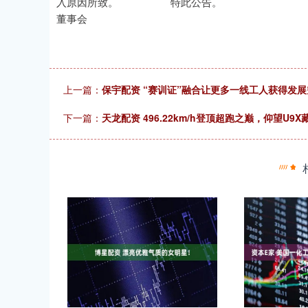
入原因所致。 特此公告
董事会
上一篇：
保宇配资 “赛训证”融合让更多一线工人获得发展
下一篇：
天龙配资 496.22km/h登顶超跑之巅，仰望U9