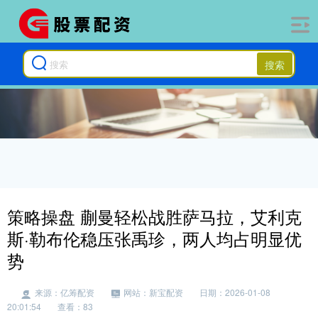
搜索
策略操盘 蒯曼轻松战胜萨马拉，艾利克
斯·勒布伦稳压张禹珍，两人均占明显优
势
来源：亿筹配资
网站：新宝配资
日期：2026-01-08
20:01:54
查看：83