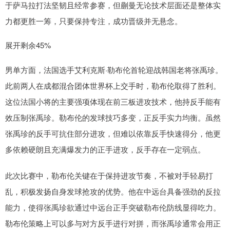
于萨马拉打法坚韧且经常参赛，但蒯曼无论技术层面还是整体实
力都更胜一筹，只要保持专注，成功晋级并无悬念。
展开剩余45%
男单方面，法国选手艾利克斯·勒布伦首轮迎战韩国老将张禹珍。
此前两人在成都混合团体世界杯上交手时，勒布伦取得了胜利。
这位法国小将的主要强项体现在前三板进攻技术，他持反手能有
效压制张禹珍。勒布伦的发球技巧多变，正反手实力均衡。虽然
张禹珍的反手可抗住部分进攻，但难以依靠反手快速得分，他更
多依赖硬朗且充满爆发力的正手进攻，反手存在一定弱点。
此次比赛中，勒布伦关键在于保持进攻节奏，不被对手轻易打
乱，积极发扬自身发球抢攻的优势。他在中远台具备强劲的反拉
能力，使得张禹珍欲通过中远台正手突破勒布伦防线显得吃力。
勒布伦策略上可以多与对方反手进行对拼，而张禹珍通常会用正