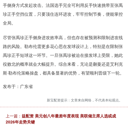
手侧身方式发起攻击。法国选手完全可利用反手快速挑带至张禹
珍正手空挡位置，只要顶住连环进攻，牢牢控制节奏，便能掌控
全局。
尽管张禹珍正手侧身进攻效率高，但也存在被预测和限制进攻线
路的风险。勒布伦需更多花心思在发球设计上，特别是在限制张
禹珍正手短球这一环节。一旦张禹珍被迫在接发球上受限，她此
役败北的概率就会大幅提升。综合来看，无论是蒯曼还是艾利克
斯·勒布伦策略操盘，都具备显著的优势，有望顺利晋级下一轮。
发布于：广东省
新宝配资提示：文章来自网络，不代表本站观点。
上一篇：
益配资 美元创八年最差年度表现 美联储主席人选或成
2026年走势关键