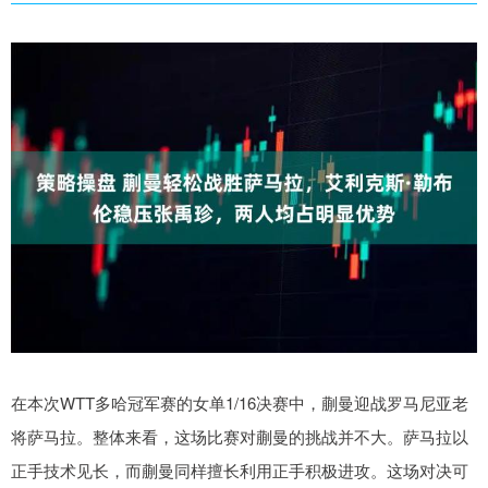
在本次WTT多哈冠军赛的女单1/16决赛中，蒯曼迎战罗马尼亚老
将萨马拉。整体来看，这场比赛对蒯曼的挑战并不大。萨马拉以
正手技术见长，而蒯曼同样擅长利用正手积极进攻。这场对决可