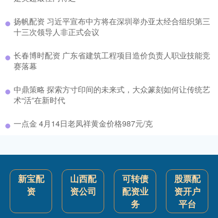
扬帆配资 习近平宣布中方将在深圳举办亚太经合组织第三
十三次领导人非正式会议
长春博时配资 广东省建筑工程项目造价负责人职业技能竞
赛落幕
中鼎策略 探索方寸印间的未来式，大众篆刻如何让传统艺
术“活”在新时代
一点金 4月14日老凤祥黄金价格987元/克
新宝配
山西配
可转债
股票配
资
资公司
配资业
资开户
务
平台