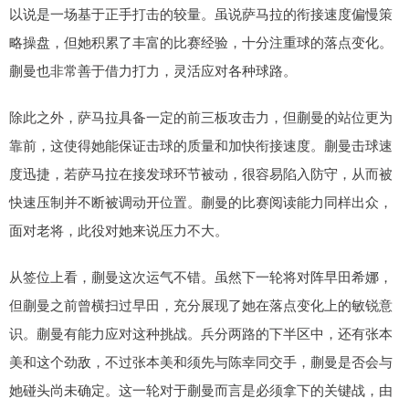
以说是一场基于正手打击的较量。虽说萨马拉的衔接速度偏慢策
略操盘，但她积累了丰富的比赛经验，十分注重球的落点变化。
蒯曼也非常善于借力打力，灵活应对各种球路。
除此之外，萨马拉具备一定的前三板攻击力，但蒯曼的站位更为
靠前，这使得她能保证击球的质量和加快衔接速度。蒯曼击球速
度迅捷，若萨马拉在接发球环节被动，很容易陷入防守，从而被
快速压制并不断被调动开位置。蒯曼的比赛阅读能力同样出众，
面对老将，此役对她来说压力不大。
从签位上看，蒯曼这次运气不错。虽然下一轮将对阵早田希娜，
但蒯曼之前曾横扫过早田，充分展现了她在落点变化上的敏锐意
识。蒯曼有能力应对这种挑战。兵分两路的下半区中，还有张本
美和这个劲敌，不过张本美和须先与陈幸同交手，蒯曼是否会与
她碰头尚未确定。这一轮对于蒯曼而言是必须拿下的关键战，由